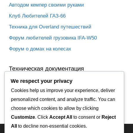
Автодом кемпер своими руками
Клуб Любителей ГАЗ-66
Техника для Overland путешествий
Форум любителей грузовика IFA-W50
Форум о домах на колесах
Техническая документация
We respect your privacy
IFA-W50 фильтр FILTRON OM524
Cookies help us improve your experience, deliver
IFA-W50 электромагнитный переключатель АКБ
personalized content, and analyze traffic. You can
choose which cookies to allow by clicking
IFA-W50LA ТО
Customize
. Click
Accept All
to consent or
Reject
All
to decline non-essential cookies.