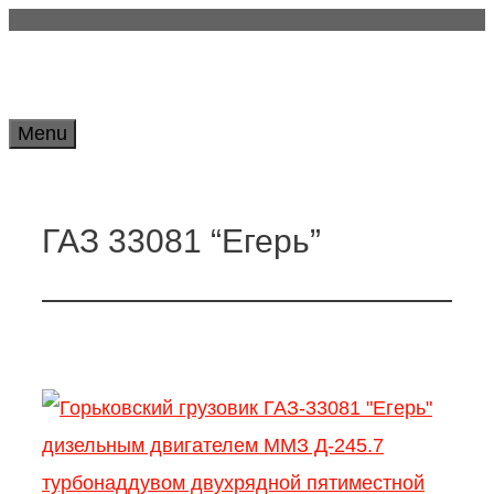
Skip
to
content
Menu
ГАЗ 33081 “Егерь”