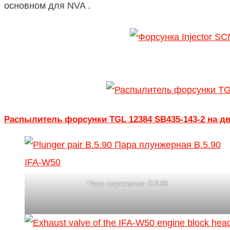
основном для NVA .
Распылитель форсунки TGL 12384 SB435-143-2 на дв
Пара плунжерная В.5.90