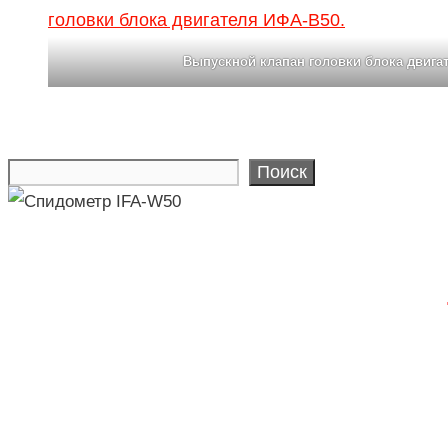
Выпускной клапан головки блока двига
Поиск
Search