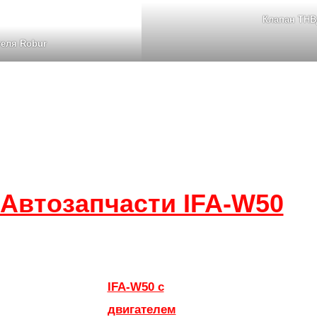
Клапан ТНВ
теля Robur
Автозапчасти IFA-W50
IFA-W50 с
двигателем