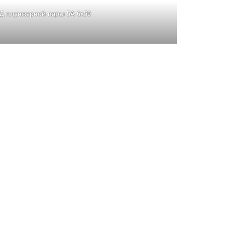
Д плунжерной пары 5А 6х50