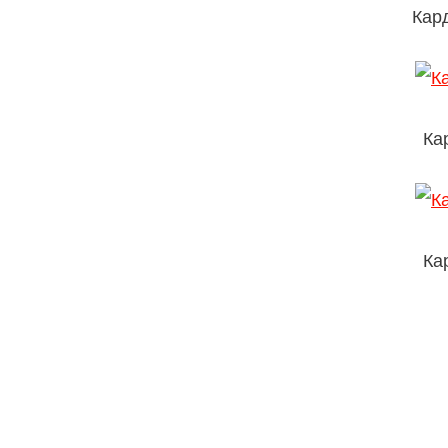
Кар
Ка
Ка