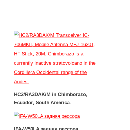
HC2/RA3DAK/M in Chimborazo,
Ecuador, South America.
IFA-W50LA задняя рессора