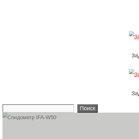
За
За
Поиск
Search